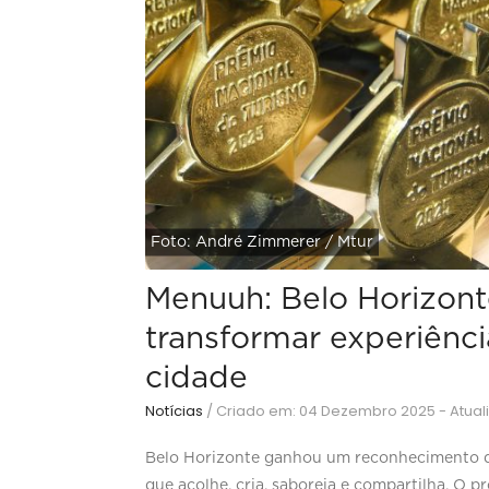
Foto: André Zimmerer / Mtur
Menuuh: Belo Horizon
transformar experiênc
cidade
Notícias
/
Criado em: 04 Dezembro 2025 - Atua
Belo Horizonte ganhou um reconhecimento q
que acolhe, cria, saboreia e compartilha. O p