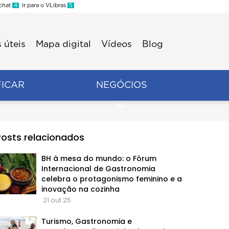
 chat
4
Ir para o VLibras
5
 úteis
Mapa digital
Vídeos
Blog
FICAR
NEGÓCIOS
Posts relacionados
BH à mesa do mundo: o Fórum
Internacional de Gastronomia
celebra o protagonismo feminino e a
inovação na cozinha
21 out 25
Turismo, Gastronomia e