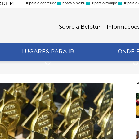
R
DE
PT
Ir para o conteúdo
1
Ir para o menu
2
Ir para o rodapé
3
Ir para o
ES
Sobre a Belotur
Informações
Menu
second
LUGARES PARA IR
ONDE 