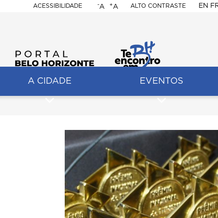
-
+
EN
F
ACESSIBILIDADE
ALTO CONTRASTE
A
A
PORTAL
BELO
HORIZONTE
A CIDADE
EVENTOS
ação
pal