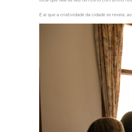
local que fala de seu território com brilho no
É aí que a criatividade da cidade se revela: 