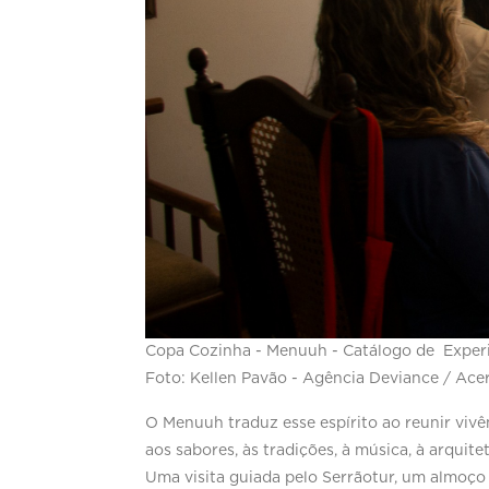
Copa Cozinha - Menuuh - Catálogo de Exper
Foto: Kellen Pavão - Agência Deviance / Ace
O Menuuh traduz esse espírito ao reunir vi
aos sabores, às tradições, à música, à arqui
Uma visita guiada pelo Serrãotur, um almoço