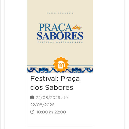
da Cer
22/08/20
22/08/202
13:00 às
Festival: Praça
dos Sabores
22/08/2026 até
22/08/2026
10:00 às 22:00