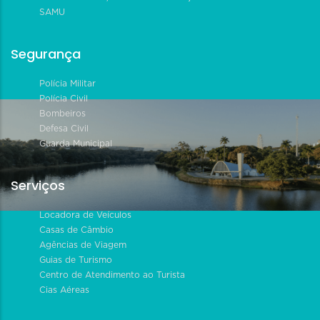
SAMU
Segurança
Polícia Militar
Polícia Civil
Bombeiros
Defesa Civil
Guarda Municipal
Serviços
Locadora de Veículos
Casas de Câmbio
Agências de Viagem
Guias de Turismo
Centro de Atendimento ao Turista
Cias Aéreas