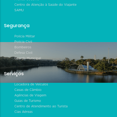
Centro de Atenção à Saúde do Viajante
SAMU
Segurança
Polícia Militar
Polícia Civil
Bombeiros
Defesa Civil
Guarda Municipal
Serviços
Locadora de Veículos
Casas de Câmbio
Agências de Viagem
Guias de Turismo
Centro de Atendimento ao Turista
Cias Aéreas