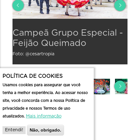
Campeã
2°
a
Campeã Grupo Especial -
2°
Grupo
Lu
Feijão Queimado
Sã
Especial
Gr
Foto: @cesartropia
Foto:
-
Es
Feijão
-
POLÍTICA DE COOKIES
Queimado
Sã
Usamos cookies para assegurar que você
Ma
Foto:
tenha a melhor experiência. Ao acessar nosso
@cesartropia
site, você concorda com a nossa Política de
Foto:
privacidade e nossos Termos de uso
@cesa
Mais informação
atualizados.
ARRAIAL
Não, obrigado.
Entendi!