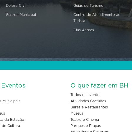
Defesa Civil
Guias de Turismo
Guarda Municipal
Centro de Atendimento ao
Turista
Cias Aéreas
s Eventos
O que fazer em BH
Todos os eventos
s Municipais
Atividades Gratuitas
Bares e Restaurantes
eus
Museus
ça da Estação
Teatro e Cinema
l de Cultura
Parques e Praças