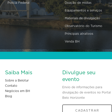
Polícia Federal
Doação de mídias
Equipamentos e serviços
Materiais de divulgação
Observatório do Turismo
Principais atrativos
Venda BH
Saiba Mais
Divulgue seu
evento
Sobre a Belotur
Contato
Envio de informações para
Negócios em BH
divulgação de eventos no Portal
Blog
Belo Horizonte
CADASTRAR