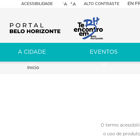
-
+
EN
F
ACESSIBILIDADE
ALTO CONTRASTE
A
A
PORTAL
BELO
HORIZONTE
A CIDADE
EVENTOS
ação
pal
Trilha
Início
Descritivo
de
navegação
O termo acessibili
o uso de produto