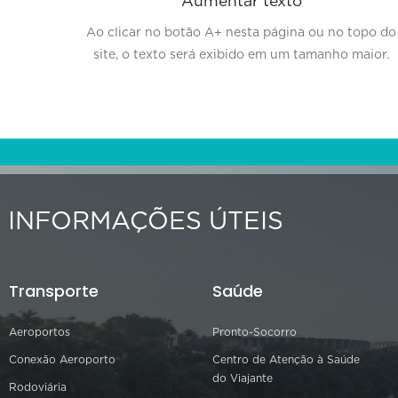
Aumentar texto
Ao clicar no botão A+ nesta página ou no topo do
site, o texto será exibido em um tamanho maior.
INFORMAÇÕES ÚTEIS
Transporte
Saúde
Aeroportos
Pronto-Socorro
Conexão Aeroporto
Centro de Atenção à Saúde
do Viajante
Rodoviária