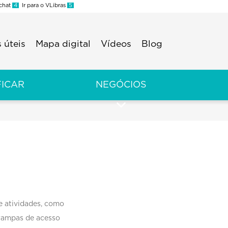
 chat
4
Ir para o VLibras
5
 úteis
Mapa digital
Vídeos
Blog
FICAR
NEGÓCIOS
de atividades, como
 rampas de acesso