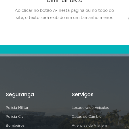
Diminuir texto
Ao clicar no botão A- nesta página ou no topo do
site, o texto será exibido em um tamanho menor.
Segurança
Serviços
Polícia Militar
Locadora de Veículos
Polícia Civil
Casas de Câmbio
Bombeiros
Agências de Viagem