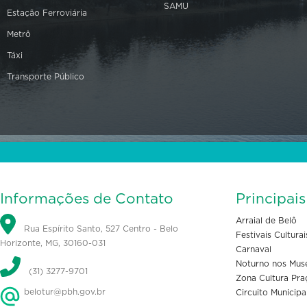
SAMU
Estação Ferroviária
Metrô
Táxi
Transporte Público
Informações de Contato
Principai
Arraial de Belô
Rua Espírito Santo, 527 Centro - Belo
Festivais Culturai
Horizonte, MG, 30160-031
Carnaval
Noturno nos Mus
(31) 3277-9701
Zona Cultura Pra
belotur@pbh.gov.br
Circuito Municipa