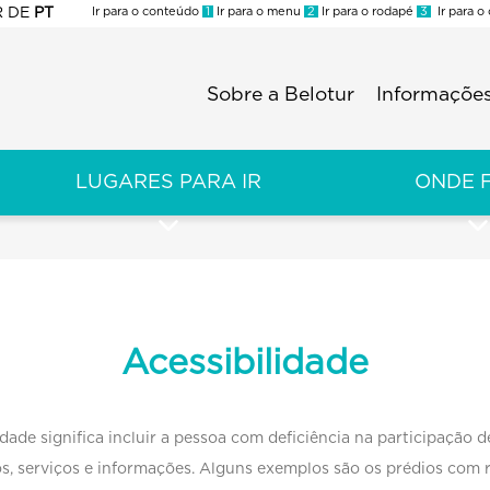
R
DE
PT
Ir para o conteúdo
1
Ir para o menu
2
Ir para o rodapé
3
Ir para o
ES
Sobre a Belotur
Informações
Menu
second
LUGARES PARA IR
ONDE 
Acessibilidade
dade significa incluir a pessoa com deficiência na participação 
s, serviços e informações. Alguns exemplos são os prédios com