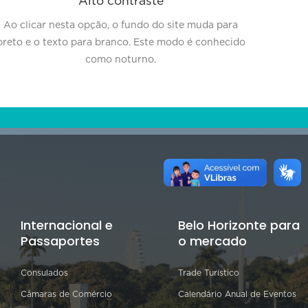
Alto contraste
Ao clicar nesta opção, o fundo do site muda para
preto e o texto para branco. Este modo é conhecido
como noturno.
Internacional e
Belo Horizonte para
Passaportes
o mercado
Consulados
Trade Turístico
Câmaras de Comércio
Calendário Anual de Eventos