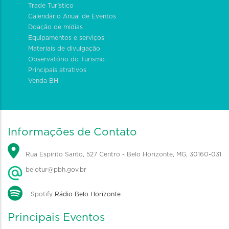
Trade Turístico
Calendário Anual de Eventos
Doação de mídias
Equipamentos e serviços
Materiais de divulgação
Observatório do Turismo
Principais atrativos
Venda BH
Informações de Contato
Rua Espírito Santo, 527 Centro - Belo Horizonte, MG, 30160-031
belotur@pbh.gov.br
Spotify
Rádio Belo Horizonte
Principais Eventos