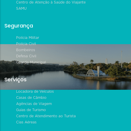
Centro de Atenção à Saúde do Viajante
SAMU
Segurança
Polícia Militar
Polícia Civil
Bombeiros
Defesa Civil
Guarda Municipal
Serviços
Locadora de Veículos
Casas de Câmbio
Agências de Viagem
Guias de Turismo
Centro de Atendimento ao Turista
Cias Aéreas