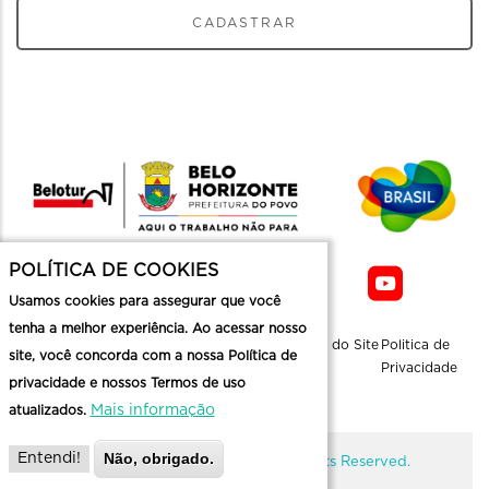
CADASTRAR
POLÍTICA DE COOKIES
Usamos cookies para assegurar que você
tenha a melhor experiência. Ao acessar nosso
Sobre a
Contato
Informaçoes
Mapa do Site
Politica de
site, você concorda com a nossa Política de
Belotur
Üteis
Privacidade
privacidade e nossos Termos de uso
Mais informação
atualizados.
Não, obrigado.
Entendi!
@ Copyright Belotur 2026. All Rights Reserved.