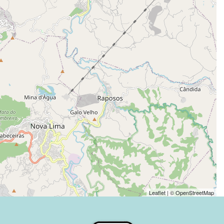
Leaflet
| ©
OpenStreetMap