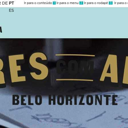
R
DE
PT
Ir para o conteúdo
1
Ir para o menu
2
Ir para o rodapé
3
Ir para o
ES