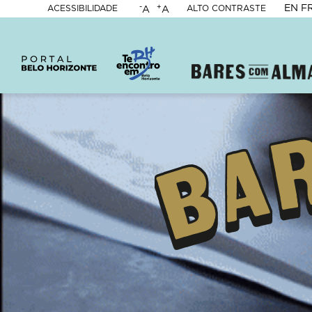
-
+
EN
F
ACESSIBILIDADE
ALTO CONTRASTE
A
A
PORTAL
BELO
HORIZONTE
Content
Builder