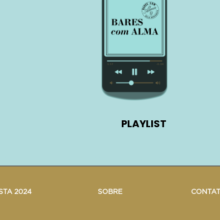
PLAYLIST
zonte, dão alma a cidade! Conheça e se surpreenda com lindos sal
STA 2024
SOBRE
CONTA