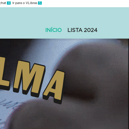
 chat
4
Ir para o VLibras
5
INÍCIO
LISTA 2024
Bares
com
Alma