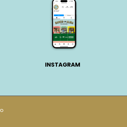
INSTAGRAM
ões e balcões desses guardiões da tradição mineira.
TO