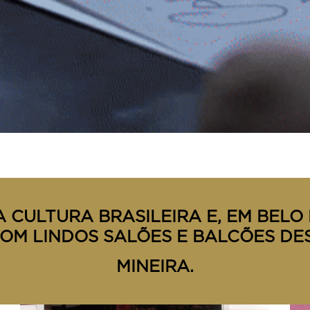
 CULTURA BRASILEIRA E, EM BELO 
OM LINDOS SALÕES E BALCÕES DE
MINEIRA.