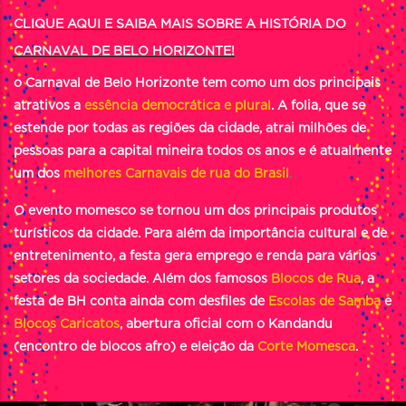
CLIQUE AQUI E SAIBA MAIS SOBRE A HISTÓRIA DO
CARNAVAL DE BELO HORIZONTE!
o Carnaval de Belo Horizonte tem como um dos principais
atrativos a
essência democrática e plural
. A folia, que se
estende por todas as regiões da cidade, atrai milhões de
pessoas para a capital mineira todos os anos e é atualmente
um dos
melhores Carnavais de rua do Brasil
.
O evento momesco se tornou um dos principais produtos
turísticos da cidade. Para além da importância cultural e de
entretenimento, a festa gera emprego e renda para vários
setores da sociedade. Além dos famosos
Blocos de Rua
, a
festa de BH conta ainda com desfiles de
Escolas de Samba
e
Blocos Caricatos
, abertura oficial com o Kandandu
(encontro de blocos afro) e eleição da
Corte Momesca
.