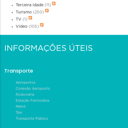
Terceira Idade
(11)
Turismo
(250)
TV
(1)
Vídeo
(105)
INFORMAÇÕES ÚTEIS
Transporte
Aeroportos
Conexão Aeroporto
Rodoviária
Estação Ferroviária
Metrô
Táxi
Transporte Público