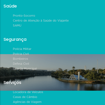
Saúde
Pronto-Socorro
Centro de Atenção à Saúde do Viajante
SAMU
Segurança
Polícia Militar
Polícia Civil
Bombeiros
Defesa Civil
Guarda Municipal
Serviços
Locadora de Veículos
Casas de Câmbio
Agências de Viagem