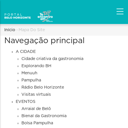
Trilha
Início
-
Mapa Do Site
Navegação principal
de
navegação
A CIDADE
Cidade criativa da gastronomia
Explorando BH
Menuuh
Pampulha
Rádio Belo Horizonte
Visitas virtuais
EVENTOS
Arraial de Belô
Bienal da Gastronomia
Bolsa Pampulha