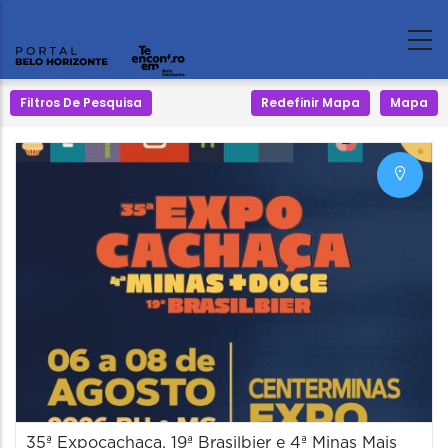
Filtros De Pesquisa
Redefinir Mapa
Mapa
35ª Expocachaça, 19ª Brasilbier e 4ª Minas Mais