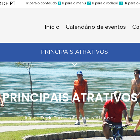
R
DE
PT
Ir para o conteúdo
1
Ir para o menu
2
Ir para o rodapé
3
Ir para o
ES
Início
Calendário de eventos
Ca
Menu
second
Trade
PRINCIPAIS ATRATIVOS
PRINCIPAIS ATRATIVOS
Trilha
Início
-
Trade Turístico
Principais Atrativos
de