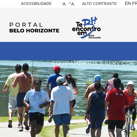
-
+
EN
F
ACESSIBILIDADE
ALTO CONTRASTE
A
A
PORTAL
BELO
HORIZONTE
ação
pal
EQUIPAMENTOS E SERVIÇOS