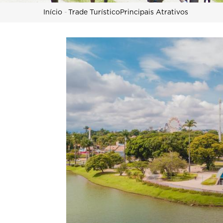
Trilha
Início
-
Trade Turístico
Principais Atrativos
de
navegação