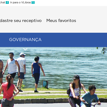
 chat
4
Ir para o VLibras
5
dastre seu receptivo
Meus favoritos
GOVERNANÇA