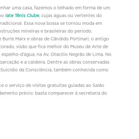
nhar uma casa, fazemos o telhado em forma de um
 no
Iate Tênis Clube
, cujas águas ou vertentes do
 tradicional. Essa nova bossa se tornou moda em
struções mineiras e brasileiras do período.
 Burle Marx e obras de Cândido Portinari, o antigo
corado, visão que fica melhor do Museu de Arte de
 espelho-d’água, na Av. Otacílio Negrão de Lima. No
mbarcação e a caldeira. Dentre as obras conservadas
 e Suicídio da Consciência, também conhecida como
e o serviço de visitas gratuitas guiadas ao Salão
ndamento prévio: basta comparecer à secretaria do