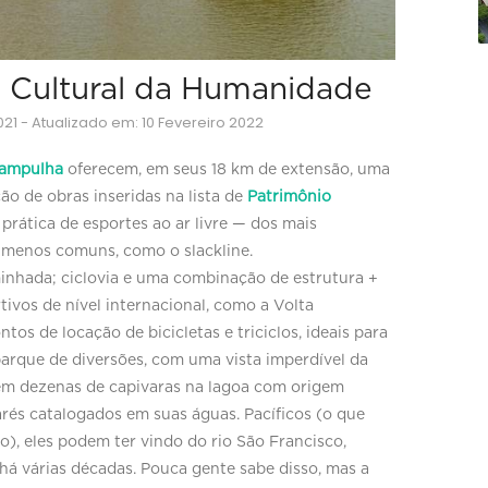
 Cultural da Humanidade
1 - Atualizado em: 10 Fevereiro 2022
ampulha
oferecem, em seus 18 km de extensão, uma
o de obras inseridas na lista de
Patrimônio
prática de esportes ao ar livre — dos mais
os menos comuns, como o slackline.
minhada; ciclovia e uma combinação de estrutura +
ivos de nível internacional, como a Volta
os de locação de bicicletas e triciclos, ideais para
 parque de diversões, com uma vista imperdível da
tem dezenas de capivaras na lagoa com origem
rés catalogados em suas águas. Pacíficos (o que
o), eles podem ter vindo do rio São Francisco,
 há várias décadas. Pouca gente sabe disso, mas a