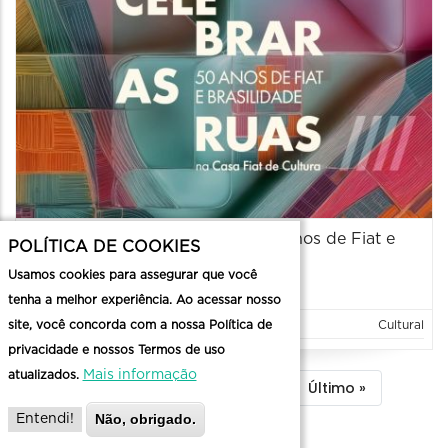
Exposição: "Celebrar as ruas: 50 anos de Fiat e
POLÍTICA DE COOKIES
Brasilidade
Usamos cookies para assegurar que você
07/07/2026 a 11/10/2026 - 10:00 até 18:00
tenha a melhor experiência. Ao acessar nosso
site, você concorda com a nossa Política de
Cultural
Exposição
privacidade e nossos Termos de uso
Mais informação
atualizados.
Paginação
…
Página
1
Filtrar
2
Filtrar
3
Próxima
Próximo ›
Última
Último »
Não, obrigado.
Entendi!
atual
Busca
Busca
página
página