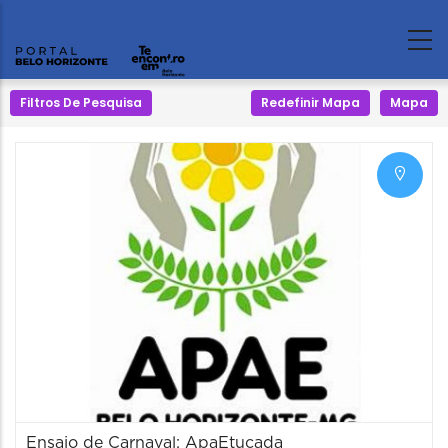
Filtros De Pesquisa
Redefinir Mapa
Mapa
Ensaio de Carnaval: ApaEtucada