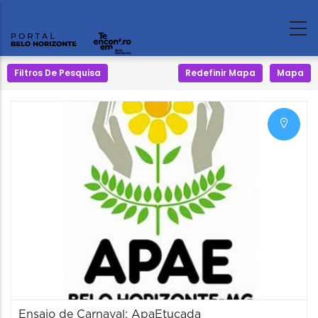
Filtros De Pesquisa
Redefinir Mapa
Mapa
Ensaio de Carnaval: ApaEtucada