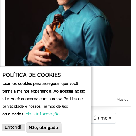
Concerto: Presto e Veloce 6
POLÍTICA DE COOKIES
06/08/2026 a 07/08/2026 - 20:30 até 00:00
Usamos cookies para assegurar que você
07/08/2026 a 08/08/2026 - 20:30 até 00:00
tenha a melhor experiência. Ao acessar nosso
site, você concorda com a nossa Política de
Concerto
Música
privacidade e nossos Termos de uso
Mais informação
atualizados.
Paginação
…
Página
1
Filtrar
2
Filtrar
3
Próxima
Próximo ›
Última
Último »
Não, obrigado.
Entendi!
atual
Busca
Busca
página
página