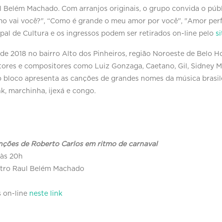
 Belém Machado. Com arranjos originais, o grupo convida o púb
mo vai você?", “Como é grande o meu amor por você", "Amor perf
pal de Cultura e os ingressos podem ser retirados on-line pelo
s
 de 2018 no bairro Alto dos Pinheiros, região Noroeste de Belo 
res e compositores como Luiz Gonzaga, Caetano, Gil, Sidney Ma
o bloco apresenta as canções de grandes nomes da música brasil
k, marchinha, ijexá e congo.
anções de Roberto Carlos em ritmo de carnaval
, às 20h
eatro Raul Belém Machado
s on-line
neste link