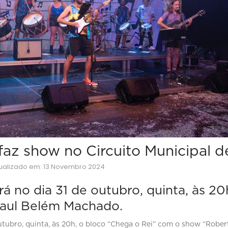
faz show no Circuito Municipal d
tualizado em: 13 Novembro 2024
 no dia 31 de outubro, quinta, às 2
Raul Belém Machado.
outubro, quinta, às 20h, o bloco “Chega o Rei” com o show “Robe