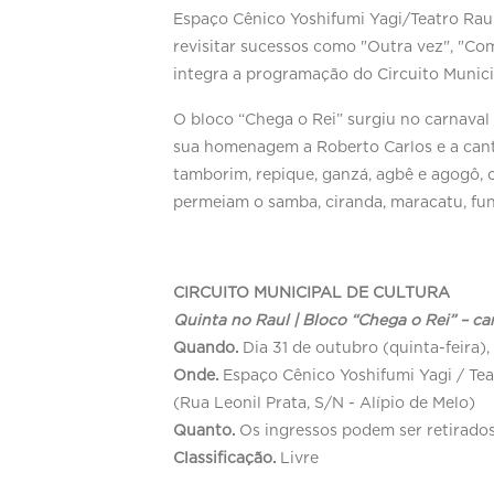
Espaço Cênico Yoshifumi Yagi/Teatro Raul
revisitar sucessos como "Outra vez", "Co
integra a programação do Circuito Munici
O bloco “Chega o Rei” surgiu no carnaval
sua homenagem a Roberto Carlos e a canto
tamborim, repique, ganzá, agbê e agogô, 
permeiam o samba, ciranda, maracatu, fun
CIRCUITO MUNICIPAL DE CULTURA
Quinta no Raul | Bloco “Chega o Rei” – c
Quando.
Dia 31 de outubro (quinta-feira)
Onde.
Espaço Cênico Yoshifumi Yagi / T
(Rua Leonil Prata, S/N - Alípio de Melo)
Quanto.
Os ingressos podem ser retirado
Classificação.
Livre