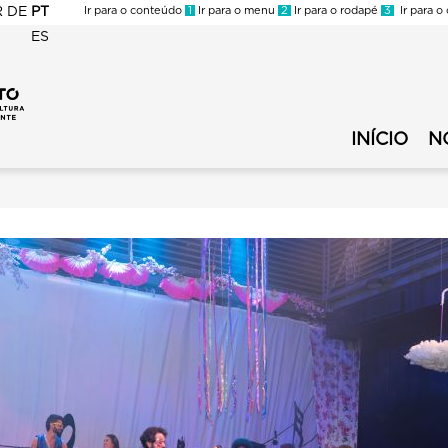
R
DE
PT
Ir para o conteúdo
1
Ir para o menu
2
Ir para o rodapé
3
Ir para o
ES
FMC
-
FMC
Circuito
-
Municipal
INÍCIO
N
Circuito
de
Municipal
Cultura
de
-
Cultura
Menu
Secundário