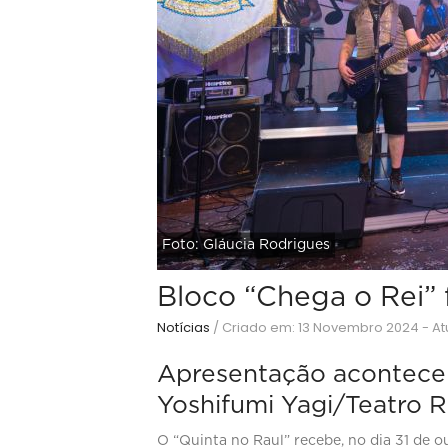
Foto: Gláucia Rodrigues
Bloco “Chega o Rei” 
Notícias
/
Criado em: 13 Novembro 2024 - A
Apresentação acontecerá
Yoshifumi Yagi/Teatro 
O “Quinta no Raul” recebe, no dia 31 de 