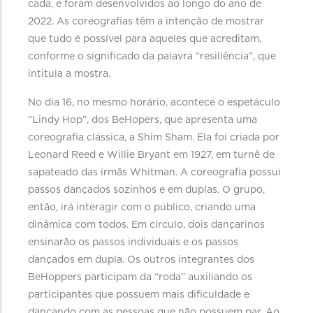
cada, e foram desenvolvidos ao longo do ano de
2022. As coreografias têm a intenção de mostrar
que tudo é possível para aqueles que acreditam,
conforme o significado da palavra “resiliência”, que
intitula a mostra.
No dia 16, no mesmo horário, acontece o espetáculo
“Lindy Hop”, dos BeHopers, que apresenta uma
coreografia clássica, a Shim Sham. Ela foi criada por
Leonard Reed e Willie Bryant em 1927, em turnê de
sapateado das irmãs Whitman. A coreografia possui
passos dançados sozinhos e em duplas. O grupo,
então, irá interagir com o público, criando uma
dinâmica com todos. Em círculo, dois dançarinos
ensinarão os passos individuais e os passos
dançados em dupla. Os outros integrantes dos
BeHoppers participam da “roda” auxiliando os
participantes que possuem mais dificuldade e
dançando com as pessoas que não possuem par. Ao