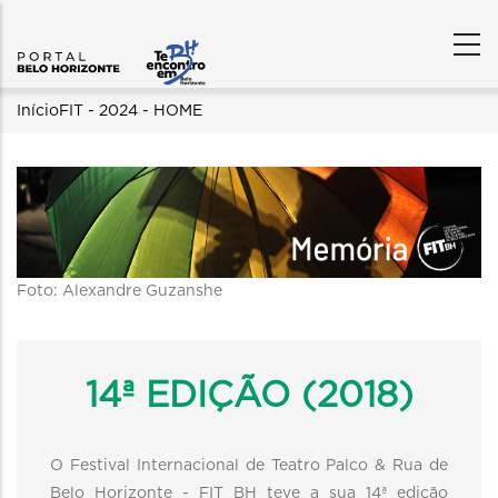
Trilha
Início
FIT - 2024 - HOME
Content
de
Builder
navegação
Foto: Alexandre Guzanshe
14ª EDIÇÃO (2018)
O Festival Internacional de Teatro Palco & Rua de
Belo Horizonte - FIT BH teve a sua 14ª edição