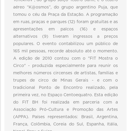
Tchekhov”, do grupo suíço Teatro Sunil; e o teatro
aéreo “K@osmos”, do grupo argentino Puja, que
tomou o céu da Praça da Estação. A programação
em ruas, praças e parques (12) foram gratuitas e as
apresentações em palcos (16) e espaços
alternativos (9) tiveram ingressos a preços
populares. O evento contabilizou um público de
165 mil pessoas, recorde absoluto até o momento.
A edição de 2010 contou com o "FIT Mostra o
Circo" - produzida especialmente para reunir os
melhores números circenses de artistas, famílias e
trupes de circo de Minas Gerais - e com o
tradicional Ponto de Encontro realizado, pela
primeira vez, no Espaço Centoequatro. Esta edição
do FIT BH foi realizada em parceria com a
Associação Pró-Cultura e Promoção das Artes
(APPA). Países representados: Brasil, Argentina,
França, Colômbia, Coreia do Sul, Espanha, Itália,