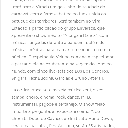
canal, o Block Funck You, tradicional da capital,
trará para a Virada um gostinho de saudade do
carnaval, com a famosa batida do funk unida ao
batuque dos tambores. Será também no Vira
Estação a participação do grupo Enversos, que
apresenta o show inédito “Alonga e Dança”, com
músicas lançadas durante a pandemia, além de
músicas inéditas para marcar o reencontro com o
público. O espetáculo Veludo convida o espectador
a passar o dia na exuberante paisagem do Topo do
Mundo, com cinco live-sets dos DJs Los Genaros,
Shigara, TechBuddha, Garcías e Bruno Afterall.
Já o Vira Praça Sete mescla música soul, disco,
samba, choro, cinema, rock, dança, MPB,
instrumental, pagode e sertanejo. O show “Não
importa a pergunta, a resposta é o amor”, do
chorista Dudu do Cavaco, do Instituto Mano Down,
será uma das atrações. Ao todo, serão 25 atividades,