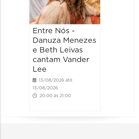
15/08/20
15/08/2026
14:00 às
Entre Nós -
Danuza Menezes
e Beth Leivas
cantam Vander
Lee
13/08/2026 até
13/08/2026
20:00 às 21:00