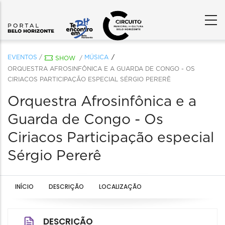
EVENTOS
/
MÚSICA
SHOW
/
ORQUESTRA AFROSINFÔNICA E A GUARDA DE CONGO - OS
CIRIACOS PARTICIPAÇÃO ESPECIAL SÉRGIO PERERÊ
Orquestra Afrosinfônica e a
Guarda de Congo - Os
Ciriacos Participação especial
Sérgio Pererê
INÍCIO
DESCRIÇÃO
LOCALIZAÇÃO
DESCRIÇÃO