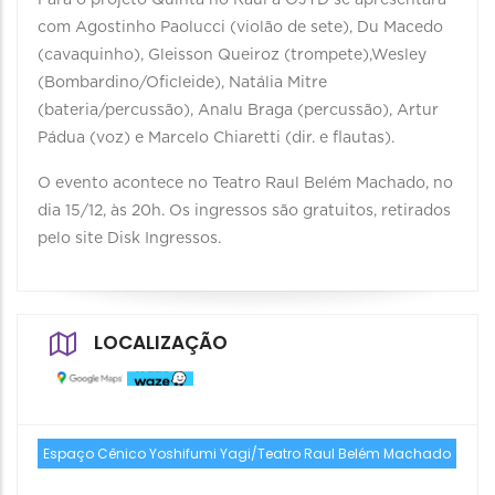
Para o projeto Quinta no Raul a OJTD se apresentará
com Agostinho Paolucci (violão de sete), Du Macedo
(cavaquinho), Gleisson Queiroz (trompete),Wesley
(Bombardino/Oficleide), Natália Mitre
(bateria/percussão), Analu Braga (percussão), Artur
Pádua (voz) e Marcelo Chiaretti (dir. e flautas).
O evento acontece no Teatro Raul Belém Machado, no
dia 15/12, às 20h. Os ingressos são gratuitos, retirados
pelo site Disk Ingressos.
LOCALIZAÇÃO
Espaço Cênico Yoshifumi Yagi/Teatro Raul Belém Machado