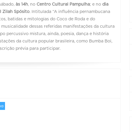
 sábado,
às 14h
, no
Centro Cultural Pampulha
; e no
dia
l Zilah Spósito
. Intitulada “A influência pernambucana
tos, batidas e mitologias do Coco de Roda e do
musicalidade dessas referidas manifestações da cultura
 percussivo mistura, ainda, poesia, dança e história
tações da cultura popular brasileira, como Bumba Boi,
crição prévia para participar.
ha