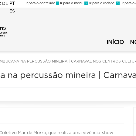
R
DE
PT
Ir para o conteúdo
1
Ir para o menu
2
Ir para o rodapé
3
Ir para o
ES
FMC
-
FMC
Circuito
-
Municipal
INÍCIO
N
Circuito
de
Municipal
Cultura
de
AMBUCANA NA PERCUSSÃO MINEIRA | CARNAVAL NOS CENTROS CULTU
-
Cultura
Menu
 na percussão mineira | Carnaval
Secundário
Coletivo Mar de Morro, que realiza uma vivência-show