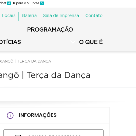
 chat
4
Ir para o VLibras
5
Locais
Galeria
Sala de Imprensa
Contato
PROGRAMAÇÃO
OTÍCIAS
O QUE É
 XANGÔ | TERÇA DA DANÇA
angô | Terça da Dança
INFORMAÇÕES