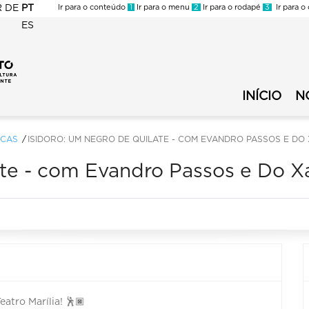
R
DE
PT
Ir para o conteúdo
1
Ir para o menu
2
Ir para o rodapé
3
Ir para o
ES
FMC
-
FMC
Circuito
-
Municipal
INÍCIO
N
Circuito
de
Municipal
Cultura
de
ICAS
ISIDORO: UM NEGRO DE QUILATE - COM EVANDRO PASSOS E DO
-
Cultura
Menu
ate - com Evandro Passos e Do X
Secundário
atro Marília! 🕺🏿