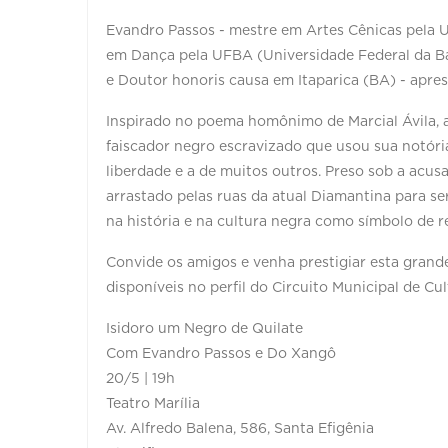
Evandro Passos - mestre em Artes Cênicas pela 
em Dança pela UFBA (Universidade Federal da Ba
e Doutor honoris causa em Itaparica (BA) - apres
Inspirado no poema homônimo de Marcial Ávila, a
faiscador negro escravizado que usou sua notóri
liberdade e a de muitos outros. Preso sob a acu
arrastado pelas ruas da atual Diamantina para se
na história e na cultura negra como símbolo de res
Convide os amigos e venha prestigiar esta grande
disponíveis no perfil do Circuito Municipal de Cu
Isidoro um Negro de Quilate
Com Evandro Passos e Do Xangô
20/5 | 19h
Teatro Marília
Av. Alfredo Balena, 586, Santa Efigênia