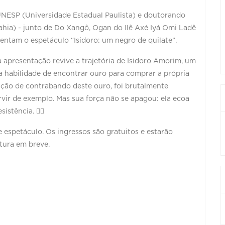
UNESP (Universidade Estadual Paulista) e doutorando
hia) - junto de Do Xangô, Ogan do Ilê Axé Iyá Omi Ladê
entam o espetáculo “Isidoro: um negro de quilate”.
 apresentação revive a trajetória de Isidoro Amorim, um
a habilidade de encontrar ouro para comprar a própria
sação de contrabando deste ouro, foi brutalmente
rvir de exemplo. Mas sua força não se apagou: ela ecoa
istência. ✊🏿
 espetáculo. Os ingressos são gratuitos e estarão
ltura em breve.