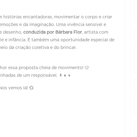
m histórias encantadoras, movimentar o corpo e criar
 emoções e da imaginação. Uma vivência sensível e
 e desenho,
conduzida por Bárbara Flor
, artista com
rte e infância. É também uma oportunidade especial de
eio da criação coletiva e do brincar.
hor essa proposta cheia de movimento! 👕
hadas de um responsável. 👨‍👧‍👦
Nos vemos lá! 💞