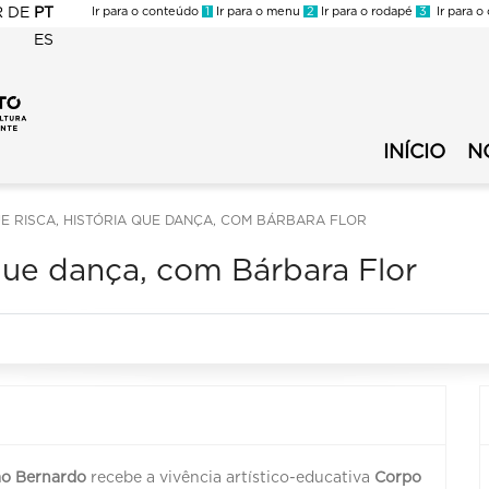
R
DE
PT
Ir para o conteúdo
1
Ir para o menu
2
Ir para o rodapé
3
Ir para o
ES
FMC
-
FMC
Circuito
-
Municipal
INÍCIO
N
Circuito
de
Municipal
Cultura
de
E RISCA, HISTÓRIA QUE DANÇA, COM BÁRBARA FLOR
-
Cultura
Menu
 que dança, com Bárbara Flor
Secundário
ão Bernardo
recebe a vivência artístico-educativa
Corpo