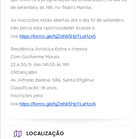
que encerra a programação do CRDançaBH, no dia 30
de setembro, às 19h, no Teatro Marília.
As inscrições estão abertas até o dia 10 de setembro,
não perca esta oportunidade! Acesse o
https://forms.gle/hjZnthb5HpYLaHzx6
link:
Residência Artística Entre x-tremos
Com Guilherme Morais
22 a 30/9, das 14h30 às 18h
CRDançaBH
Av. Alfredo Balena, 586, Santa Efigênia
Classificação: 18 anos
Inscrições pelo
https://forms.gle/hjZnthb5HpYLaHzx6
link:
LOCALIZAÇÃO