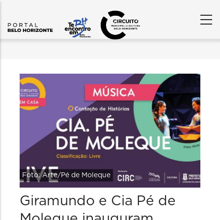
Foto: Arte/Pé de Moleque
Giramundo e Cia Pé de
Moleque inauguram