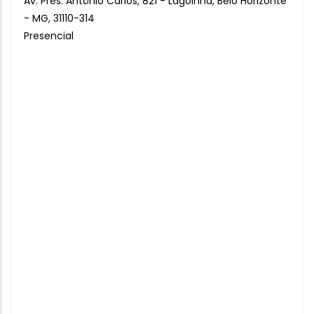
Av. Pres. Antônio Carlos, 821 - Lagoinha, Belo Horizonte
- MG, 31110-314
Presencial