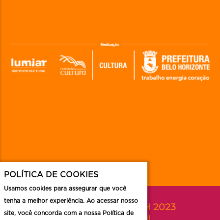
POLÍTICA DE COOKIES
Usamos cookies para assegurar que você
tenha a melhor experiência. Ao acessar nosso
Acompanhe o FAN BH 2023
site, você concorda com a nossa Política de
nas redes sociais!