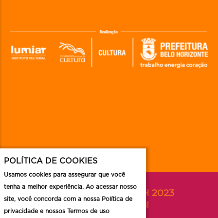
POLÍTICA DE COOKIES
Usamos cookies para assegurar que você
tenha a melhor experiência. Ao acessar nosso
Acompanhe o FAN BH 2023
site, você concorda com a nossa Política de
nas redes sociais!
privacidade e nossos Termos de uso