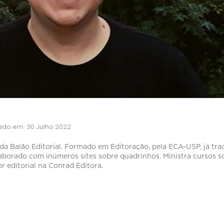
zado em: 30 Julho 2022
 da Balão Editorial. Formado em Editoração, pela ECA-USP, já trad
laborado com inúmeros sites sobre quadrinhos. Ministra cursos s
 editorial na Conrad Editora.