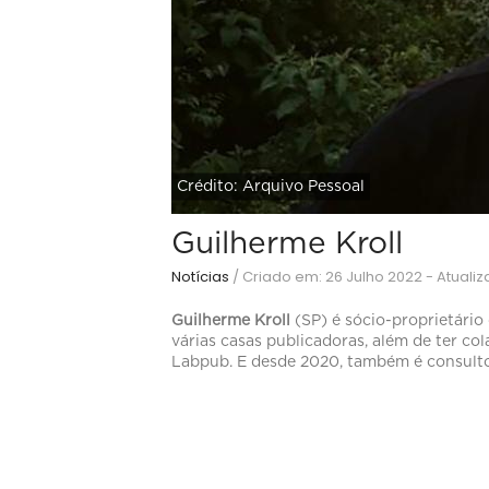
Crédito: Arquivo Pessoal
Guilherme Kroll
Notícias
/
Criado em: 26 Julho 2022 - Atuali
Guilherme Kroll
(SP) é sócio-proprietário
várias casas publicadoras, além de ter co
Labpub. E desde 2020, também é consultor