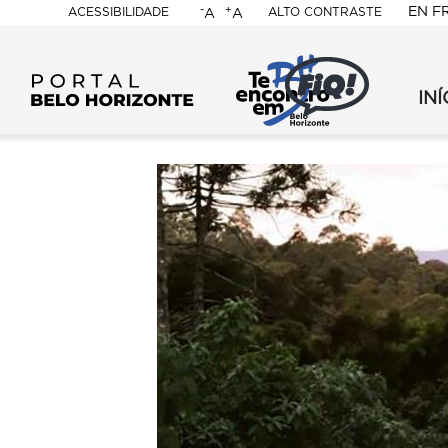
-
+
EN
F
ACESSIBILIDADE
ALTO CONTRASTE
A
A
PORTAL
FMC
-
INÍ
BELO
FMC
FIQ
-
-
HORIZONTE
FIQ
202
-
-
202
Sec