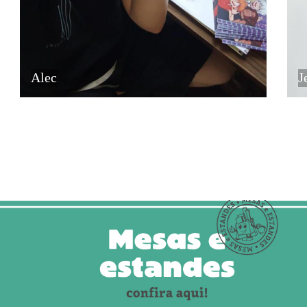
Alec
J