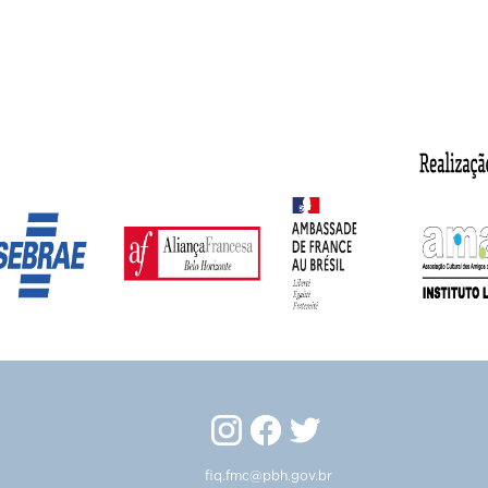
fiq.fmc@pbh.gov.br