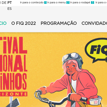
R
DE
PT
Ir para o conteúdo
1
Ir para o menu
2
Ir para o rodapé
3
Ir para o
ES
CIO
O FIQ 2022
PROGRAMAÇÃO
CONVIDAD
2
2
undário