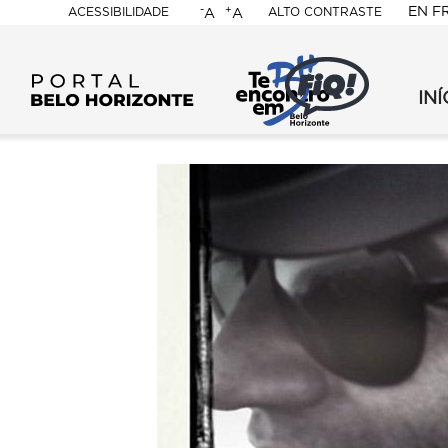
-
+
EN
F
ACESSIBILIDADE
ALTO CONTRASTE
A
A
PORTAL
FMC
-
INÍ
BELO
FMC
FIQ
-
-
HORIZONTE
FIQ
202
-
-
202
Sec