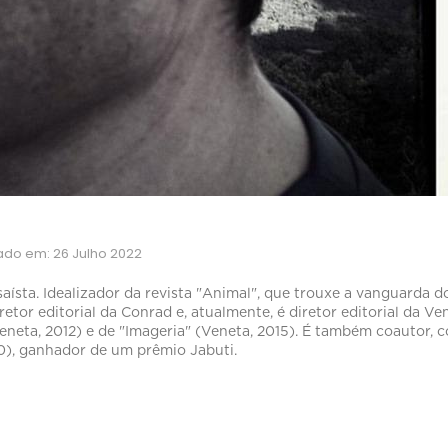
zado em: 26 Julho 2022
nsaísta. Idealizador da revista "Animal", que trouxe a vanguarda 
etor editorial da Conrad e, atualmente, é diretor editorial da 
neta, 2012) e de "Imageria" (Veneta, 2015). É também coautor, co
0), ganhador de um prêmio Jabuti.