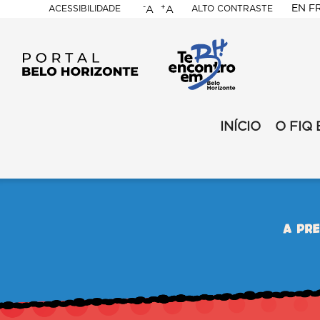
-
+
EN
F
ACESSIBILIDADE
ALTO CONTRASTE
A
A
PORTAL
BELO
HORIZONTE
FIQ
-
INÍCIO
O FIQ 
FIQ
2024
-
-
2024
Secundario
-
Content
MENU
Builder