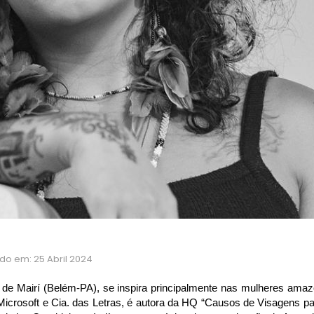
ado em: 25 Abril 2024
a de Mairí (Belém-PA), se inspira principalmente nas mulheres amaz
crosoft e Cia. das Letras, é autora da HQ “Causos de Visagens par