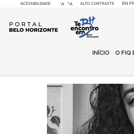
-
+
EN
F
ACESSIBILIDADE
ALTO CONTRASTE
A
A
PORTAL
BELO
HORIZONTE
FIQ
-
INÍCIO
O FIQ 
FIQ
2024
-
-
2024
Secundario
-
MENU