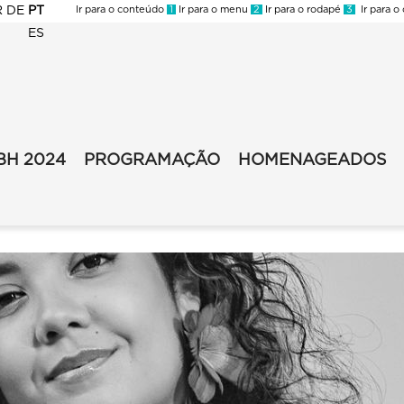
R
DE
PT
Ir para o conteúdo
1
Ir para o menu
2
Ir para o rodapé
3
Ir para o
ES
BH 2024
PROGRAMAÇÃO
HOMENAGEADOS