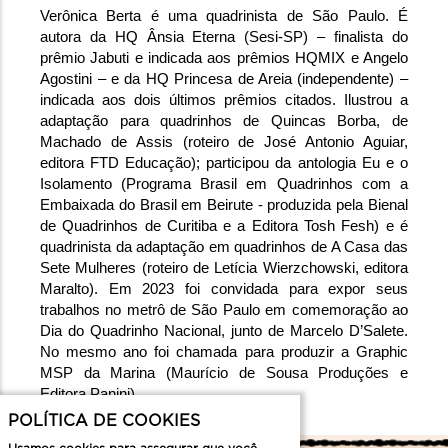
Verônica Berta é uma quadrinista de São Paulo. É 
autora da HQ Ânsia Eterna (Sesi-SP) – finalista do 
prêmio Jabuti e indicada aos prêmios HQMIX e Angelo 
Agostini – e da HQ Princesa de Areia (independente) – 
indicada aos dois últimos prêmios citados. Ilustrou a 
adaptação para quadrinhos de Quincas Borba, de 
Machado de Assis (roteiro de José Antonio Aguiar, 
editora FTD Educação); participou da antologia Eu e o 
Isolamento (Programa Brasil em Quadrinhos com a 
Embaixada do Brasil em Beirute - produzida pela Bienal 
de Quadrinhos de Curitiba e a Editora Tosh Fesh) e é 
quadrinista da adaptação em quadrinhos de A Casa das 
Sete Mulheres (roteiro de Letícia Wierzchowski, editora 
Maralto). Em 2023 foi convidada para expor seus 
trabalhos no metrô de São Paulo em comemoração ao 
Dia do Quadrinho Nacional, junto de Marcelo D’Salete. 
No mesmo ano foi chamada para produzir a Graphic 
MSP da Marina (Maurício de Sousa Produções e 
Editora Panini).
POLÍTICA DE COOKIES