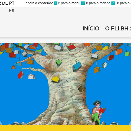
R
DE
PT
Ir para o conteúdo
1
Ir para o menu
2
Ir para o rodapé
3
Ir para o
ES
FMC
-
INÍCIO
O FLI BH 
FMC
FLI
-
-
FLI
2021
-
-
2021
SECUNDÁRIO