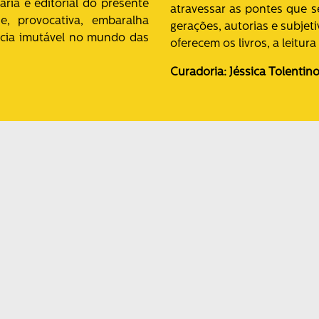
ária e editorial do presente
atravessar as pontes que se
e, provocativa, embaralha
gerações, autorias e subjet
recia imutável no mundo das
oferecem os livros, a leitura 
Curadoria: Jéssica Tolentin