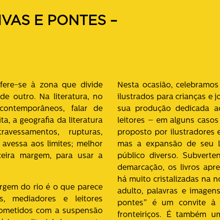
VAS E PONTES –
refere-se à zona que divide
Nesta ocasião, celebramos a
de outro. Na literatura, no
ilustrados para crianças e 
contemporâneos, falar de
sua produção dedicada ao
a, a geografia da literatura
leitores – em alguns casos
ravessamentos, rupturas,
proposto por ilustradores 
, avessa aos limites; melhor
mas a expansão de seu le
ceira margem, para usar a
público diverso. Subverte
demarcação, os livros apr
há muito cristalizadas na n
argem do rio é o que parece
adulto, palavras e imagen
res, mediadores e leitores
pontes” é um convite à 
ometidos com a suspensão
fronteiriços. É também 