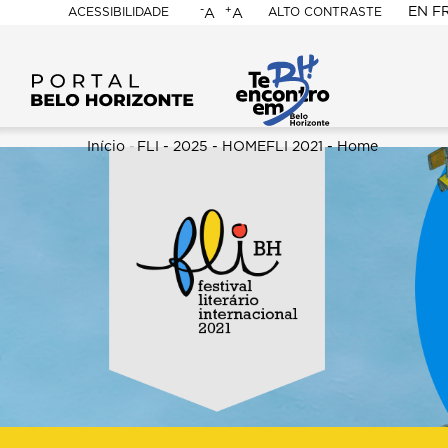
-
+
EN
F
ACESSIBILIDADE
ALTO CONTRASTE
A
A
PORTAL
BELO
HORIZONTE
Trilha
Início
-
FLI - 2025 - HOME
FLI 2021 - Home
Content
de
Builder
navegação