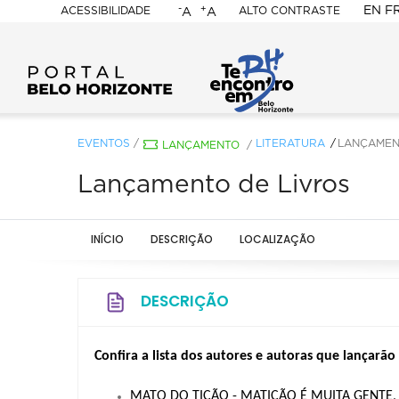
-
+
EN
F
ACESSIBILIDADE
ALTO CONTRASTE
A
A
PORTAL
BELO
HORIZONTE
EVENTOS
/
LITERATURA
LANÇAMEN
LANÇAMENTO
/
Lançamento de Livros
INÍCIO
DESCRIÇÃO
LOCALIZAÇÃO
DESCRIÇÃO
Confira a lista dos autores e autoras que lançarão 
MATO DO TIÇÃO - MATIÇÃO É MUITA GENTE, de