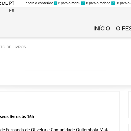
R
DE
PT
Ir para o conteúdo
1
Ir para o menu
2
Ir para o rodapé
3
Ir para o
ES
FLI
-
INÍCIO
O FE
FLI
2023
-
-
2023
Secundario
TO DE LIVROS
-
Primario
seus livros ás 16h
 Fernanda de Oliveira e Comunidade Quilombola Mata 