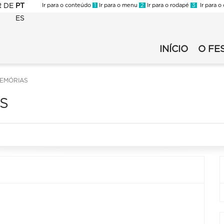
R
DE
PT
Ir para o conteúdo
1
Ir para o menu
2
Ir para o rodapé
3
Ir para o
ES
FLI
-
INÍCIO
O FE
FLI
2023
-
-
2023
Secundario
MEMÓRIAS
-
S
Primario