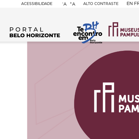
-
+
EN
F
ACESSIBILIDADE
ALTO CONTRASTE
A
A
PORTAL
BELO
HORIZONTE
Content
Builder