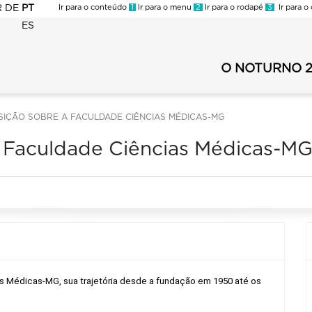
R
DE
PT
Ir para o conteúdo
1
Ir para o menu
2
Ir para o rodapé
3
Ir para o
ES
NOTURNO
2023
O NOTURNO 
Noturno
-
2023
Menu
-
secundário
OSIÇÃO SOBRE A FACULDADE CIÊNCIAS MÉDICAS-MG
Menu
principal
 a Faculdade Ciências Médicas-M
s Médicas-MG, sua trajetória desde a fundação em 1950 até os 