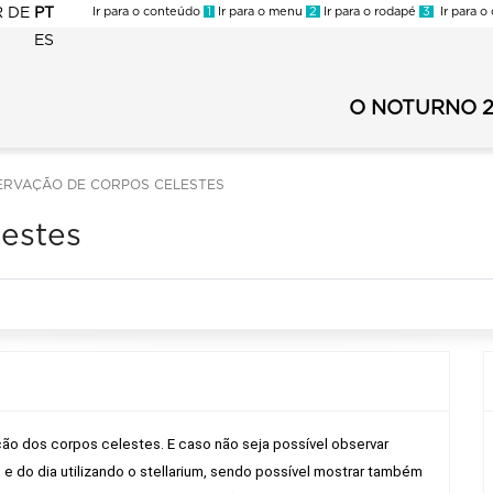
R
DE
PT
Ir para o conteúdo
1
Ir para o menu
2
Ir para o rodapé
3
Ir para o
ES
NOTURNO
2023
O NOTURNO 
Noturno
-
2023
Menu
-
secundário
ERVAÇÃO DE CORPOS CELESTES
Menu
principal
estes
ção dos corpos celestes. E caso não seja possível observar 
e do dia utilizando o stellarium, sendo possível mostrar também 