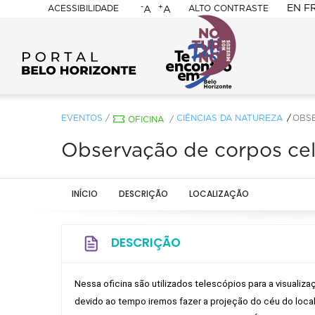
-
+
EN
F
ACESSIBILIDADE
ALTO CONTRASTE
A
A
PORTAL
BELO
HORIZONTE
EVENTOS
/
CIÊNCIAS DA NATUREZA
OBS
OFICINA
/
Observação de corpos cel
INÍCIO
DESCRIÇÃO
LOCALIZAÇÃO
DESCRIÇÃO
Nessa oficina são utilizados telescópios para a visualiza
devido ao tempo iremos fazer a projeção do céu do local 