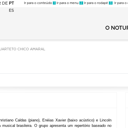
R
DE
PT
Ir para o conteúdo
1
Ir para o menu
2
Ir para o rodapé
3
Ir para o
ES
FMC
-
O NOTU
FMC
Menu
-
Secundar
Menu
Noturno
UARTETO CHICO AMARAL
Principal
2024
Noturno
2024
stiano Caldas (piano), Enéias Xavier (baixo acústico) e Lincoln 
musical brasileira. O grupo apresenta um repertório baseado no 