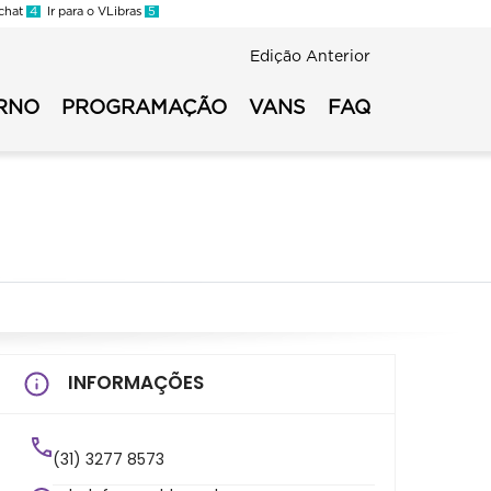
 chat
4
Ir para o VLibras
5
Edição Anterior
RNO
PROGRAMAÇÃO
VANS
FAQ
io
INFORMAÇÕES
(31) 3277 8573