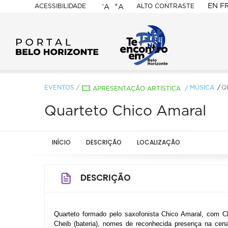
-
+
EN
F
ACESSIBILIDADE
ALTO CONTRASTE
A
A
PORTAL
BELO
HORIZONTE
EVENTOS
/
MÚSICA
Q
APRESENTAÇÃO ARTÍSTICA
/
Quarteto Chico Amaral
INÍCIO
DESCRIÇÃO
LOCALIZAÇÃO
DESCRIÇÃO
Quarteto formado pelo saxofonista Chico Amaral, com Chri
Cheib (bateria), nomes de reconhecida presença na cena 