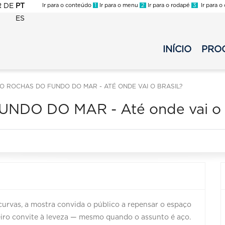
R
DE
PT
Ir para o conteúdo
1
Ir para o menu
2
Ir para o rodapé
3
Ir para o
ES
FMC
-
INÍCIO
PRO
FMC
Menu
-
Secundario
Menu
Noturno
O ROCHAS DO FUNDO DO MAR - ATÉ ONDE VAI O BRASIL?
Principal
-
Noturno
2025
NDO DO MAR - Até onde vai o B
-
2025
urvas, a mostra convida o público a repensar o espaço
deiro convite à leveza — mesmo quando o assunto é aço.