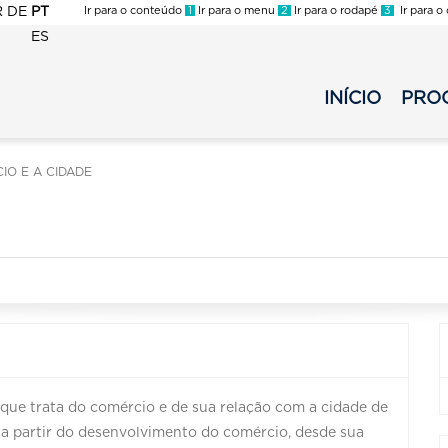
R
DE
PT
Ir para o conteúdo
1
Ir para o menu
2
Ir para o rodapé
3
Ir para o
ES
FMC
-
INÍCIO
PRO
FMC
Menu
-
Secundario
Menu
Noturno
IO E A CIDADE
Principal
-
Noturno
2025
-
2025
que trata do comércio e de sua relação com a cidade de
ra a partir do desenvolvimento do comércio, desde sua