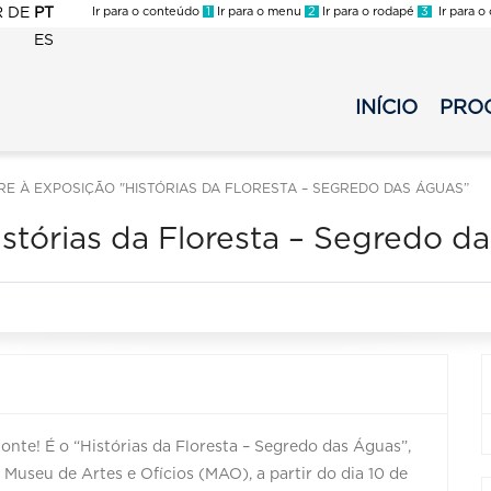
R
DE
PT
Ir para o conteúdo
1
Ir para o menu
2
Ir para o rodapé
3
Ir para o
ES
FMC
-
INÍCIO
PRO
FMC
Menu
-
Secundario
Menu
Noturno
IVRE À EXPOSIÇÃO "HISTÓRIAS DA FLORESTA – SEGREDO DAS ÁGUAS”
Principal
-
Noturno
2025
Histórias da Floresta – Segredo d
-
2025
onte! É o “Histórias da Floresta – Segredo das Águas”,
 Museu de Artes e Ofícios (MAO), a partir do dia 10 de