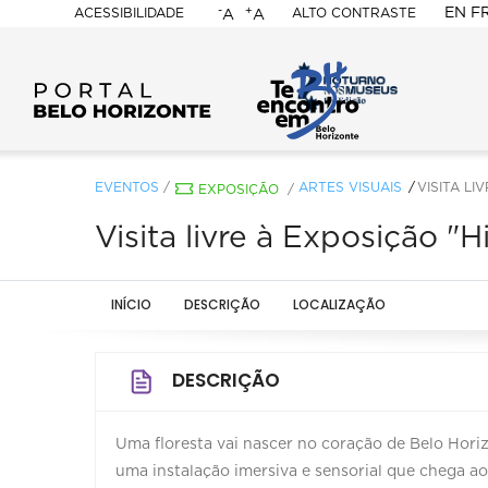
-
+
EN
F
ACESSIBILIDADE
ALTO CONTRASTE
A
A
PORTAL
BELO
HORIZONTE
EVENTOS
/
ARTES VISUAIS
VISITA L
EXPOSIÇÃO
/
Visita livre à Exposição "
INÍCIO
DESCRIÇÃO
LOCALIZAÇÃO
DESCRIÇÃO
Uma floresta vai nascer no coração de Belo Horiz
uma instalação imersiva e sensorial que chega ao