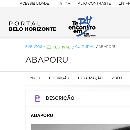
-
+
EN
F
ACESSIBILIDADE
ALTO CONTRASTE
A
A
PORTAL
BELO
HORIZONTE
EVENTOS
/
CULTURAL
ABAPORU
FESTIVAL
/
ABAPORU
INÍCIO
DESCRIÇÃO
LOCALIZAÇÃO
VIDEO
DESCRIÇÃO
ABAPORU