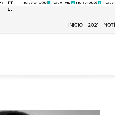
R
DE
PT
Ir para o conteúdo
1
Ir para o menu
2
Ir para o rodapé
3
Ir para o
ES
FMC
-
INÍCIO
2021
NOTÍ
FMC
Virada
-
2021
Virada
-
2021
Secundário
-
v1