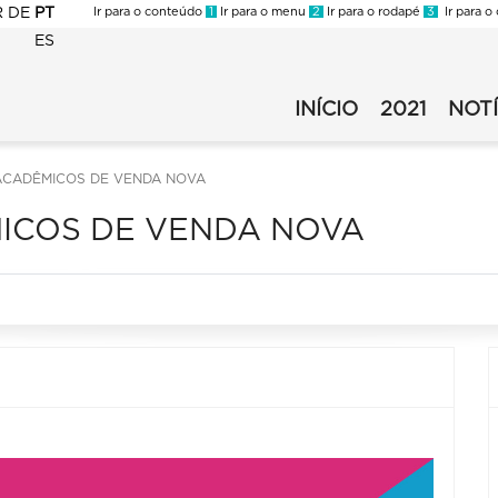
R
DE
PT
Ir para o conteúdo
1
Ir para o menu
2
Ir para o rodapé
3
Ir para o
ES
FMC
-
INÍCIO
2021
NOTÍ
FMC
Virada
-
2021
Virada
-
ACADÊMICOS DE VENDA NOVA
2021
Secundário
ICOS DE VENDA NOVA
-
v1