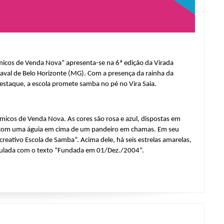
cos de Venda Nova” apresenta-se na 6ª edição da Virada 
val de Belo Horizonte (MG). Com a presença da rainha da 
destaque, a escola promete samba no pé no Vira Saia.
cos de Venda Nova. As cores são rosa e azul, dispostas em 
 com uma águia em cima de um pandeiro em chamas. Em seu 
ativo Escola de Samba”. Acima dele, há seis estrelas amarelas, 
dulada com o texto “Fundada em 01/Dez./2004”.