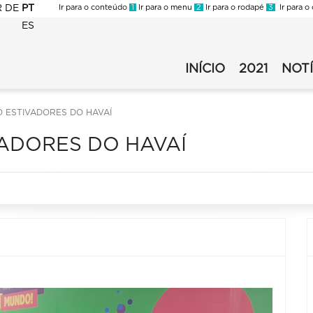
R
DE
PT
Ir para o conteúdo
1
Ir para o menu
2
Ir para o rodapé
3
Ir para o
ES
FMC
-
INÍCIO
2021
NOTÍ
FMC
Virada
-
2021
Virada
-
 ESTIVADORES DO HAVAÍ
2021
Secundário
ADORES DO HAVAÍ
-
v1