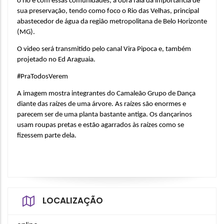
o rio e com essas comunidades, a obra fala da importância de 
sua preservação, tendo como foco o Rio das Velhas, principal 
abastecedor de água da região metropolitana de Belo Horizonte 
(MG).
O video será transmitido pelo canal Vira Pipoca e, também 
projetado no Ed Araguaia.
#PraTodosVerem
A imagem mostra integrantes do Camaleão Grupo de Dança 
diante das raízes de uma árvore. As raízes são enormes e 
parecem ser de uma planta bastante antiga. Os dançarinos 
usam roupas pretas e estão agarrados às raízes como se 
fizessem parte dela.
LOCALIZAÇÃO