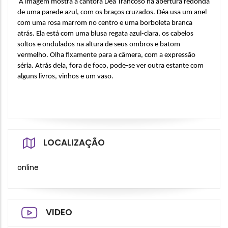
 A imagem mostra a cantora Déa Trancoso na abertura redonda 
de uma parede azul, com os braços cruzados. Déa usa um anel 
com uma rosa marrom no centro e uma borboleta branca 
atrás. Ela está com uma blusa regata azul-clara, os cabelos 
soltos e ondulados na altura de seus ombros e batom 
vermelho. Olha fixamente para a câmera, com a expressão 
séria. Atrás dela, fora de foco, pode-se ver outra estante com 
alguns livros, vinhos e um vaso.
LOCALIZAÇÃO
online
VIDEO