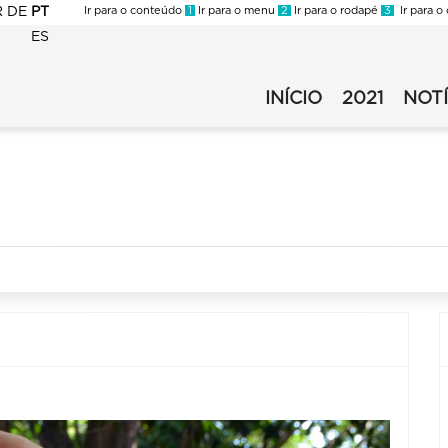
R
DE
PT
Ir para o conteúdo
1
Ir para o menu
2
Ir para o rodapé
3
Ir para o
ES
FMC
-
INÍCIO
2021
NOTÍ
FMC
Virada
-
2021
Virada
-
2021
Secundário
-
v1